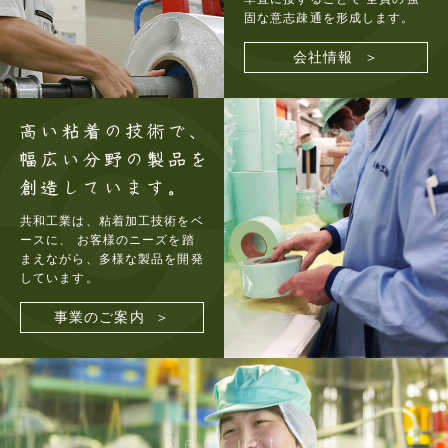
固な意志疎通を形成します。
会社情報 ＞
共和工業は、粘着加工技術をベ
ースに、
お客様のニーズを踏
まえながら、多様な製品を開発
しています。
事業のご案内 ＞
Recruit