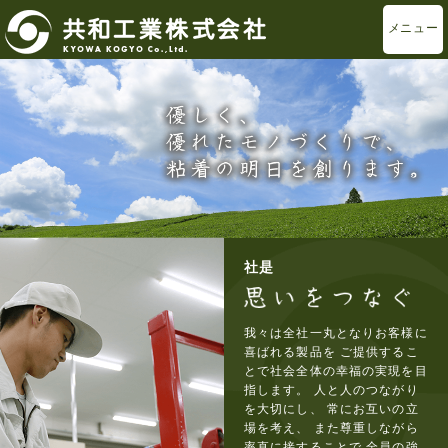
メニュー
社是
我々は全社一丸となりお客様に
喜ばれる製品を
ご提供するこ
とで社会全体の幸福の実現を目
指します。
人と人のつながり
を大切にし、
常にお互いの立
場を考え、
また尊重しながら
率直に接することで
全員の強